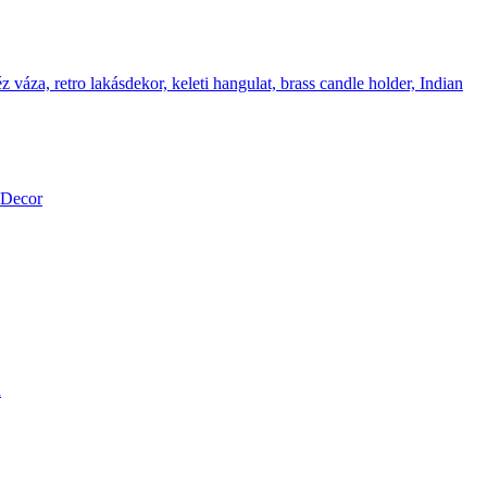
l Decor
h