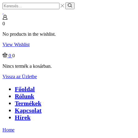
Search
input
Search
0
No products in the wishlist.
View Wishlist
0
0
Nincs termék a kosárban.
Vissza az Üzletbe
Főoldal
Rólunk
Termékek
Kapcsolat
Hírek
Home