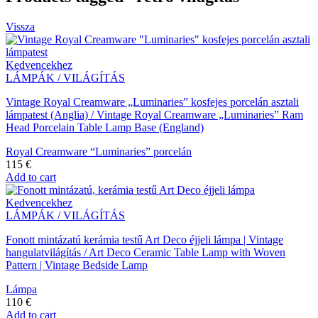
Vissza
Kedvencekhez
LÁMPÁK / VILÁGÍTÁS
Vintage Royal Creamware „Luminaries” kosfejes porcelán asztali
lámpatest (Anglia) / Vintage Royal Creamware „Luminaries” Ram
Head Porcelain Table Lamp Base (England)
Royal Creamware “Luminaries” porcelán
115
€
Add to cart
Kedvencekhez
LÁMPÁK / VILÁGÍTÁS
Fonott mintázatú kerámia testű Art Deco éjjeli lámpa | Vintage
hangulatvilágítás / Art Deco Ceramic Table Lamp with Woven
Pattern | Vintage Bedside Lamp
Lámpa
110
€
Add to cart