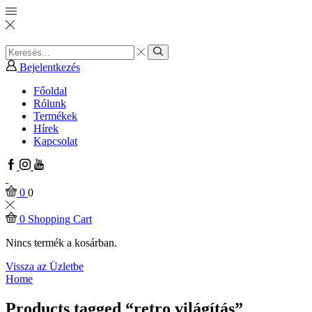
Search
input
Search
Bejelentkezés
Főoldal
Rólunk
Termékek
Hírek
Kapcsolat
Facebook
Instagram
Youtube
0
0
0
Shopping Cart
Nincs termék a kosárban.
Vissza az Üzletbe
Home
Products tagged “retro világítás”