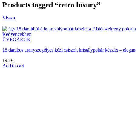
Products tagged “retro luxury”
Vissza
Kedvencekhez
ÜVEGÁRUK
18 darabos aranyszegélyes kézi csiszolt kristálypohár készlet – ele
195
€
Add to cart