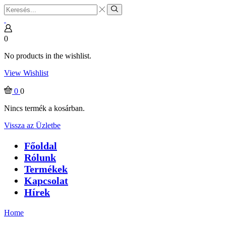
Search
input
Search
0
No products in the wishlist.
View Wishlist
0
0
Nincs termék a kosárban.
Vissza az Üzletbe
Főoldal
Rólunk
Termékek
Kapcsolat
Hírek
Home