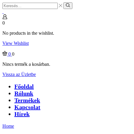
Search
input
Search
0
No products in the wishlist.
View Wishlist
0
0
Nincs termék a kosárban.
Vissza az Üzletbe
Főoldal
Rólunk
Termékek
Kapcsolat
Hírek
Home