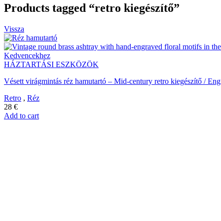
Products tagged “retro kiegészítő”
Vissza
Kedvencekhez
HÁZTARTÁSI ESZKÖZÖK
Vésett virágmintás réz hamutartó – Mid-century retro kiegészítő / E
Retro
,
Réz
28
€
Add to cart