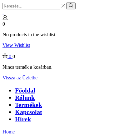
Search
input
Search
0
No products in the wishlist.
View Wishlist
0
0
Nincs termék a kosárban.
Vissza az Üzletbe
Főoldal
Rólunk
Termékek
Kapcsolat
Hírek
Home