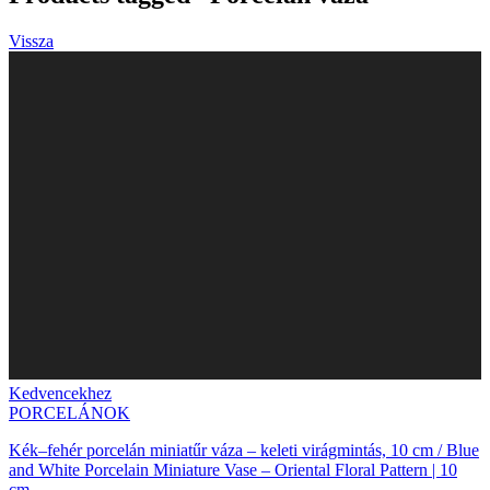
Vissza
Kedvencekhez
PORCELÁNOK
Kék–fehér porcelán miniatűr váza – keleti virágmintás, 10 cm / Blue
and White Porcelain Miniature Vase – Oriental Floral Pattern | 10
cm