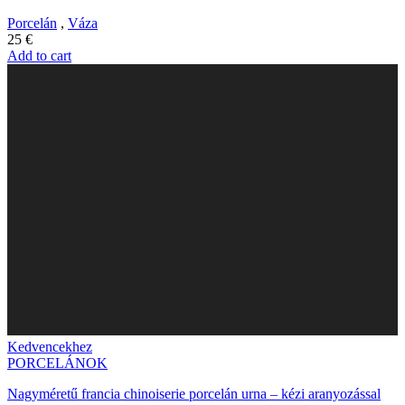
Porcelán
,
Váza
25
€
Add to cart
Kedvencekhez
PORCELÁNOK
Nagyméretű francia chinoiserie porcelán urna – kézi aranyozással