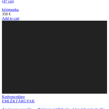
(47 cm)
kézimunka
350
€
Add to cart
Kedvencekhez
EMLÉKTÁRGYAK