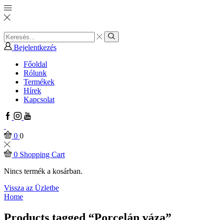
Search
input
Search
Bejelentkezés
Főoldal
Rólunk
Termékek
Hírek
Kapcsolat
Facebook
Instagram
Youtube
0
0
0
Shopping Cart
Nincs termék a kosárban.
Vissza az Üzletbe
Home
Products tagged “Porcelán váza”