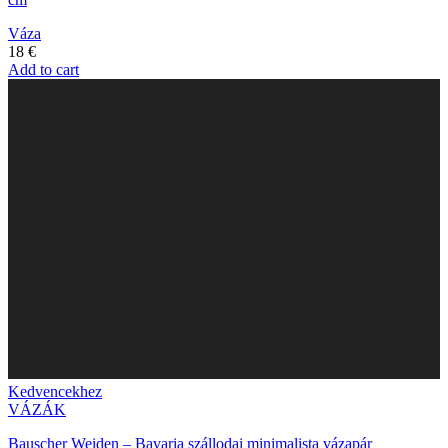
Váza
18
€
Add to cart
Kedvencekhez
VÁZÁK
Bauscher Weiden – Bavaria szállodai minimalista vázapár