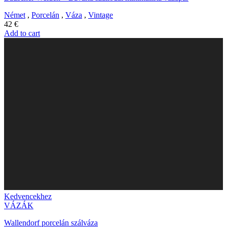
Német
,
Porcelán
,
Váza
,
Vintage
42
€
Add to cart
Kedvencekhez
VÁZÁK
Wallendorf porcelán szálváza