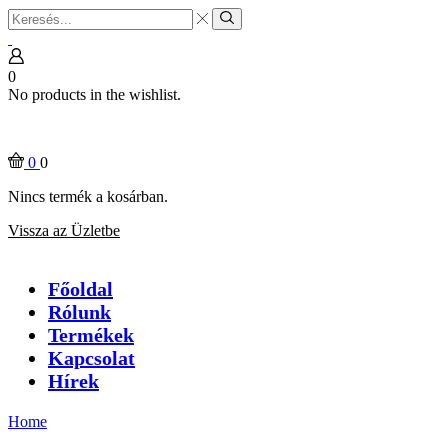
Search
input
Search
0
No products in the wishlist.
0
0
Nincs termék a kosárban.
Vissza az Üzletbe
Főoldal
Rólunk
Termékek
Kapcsolat
Hírek
Home