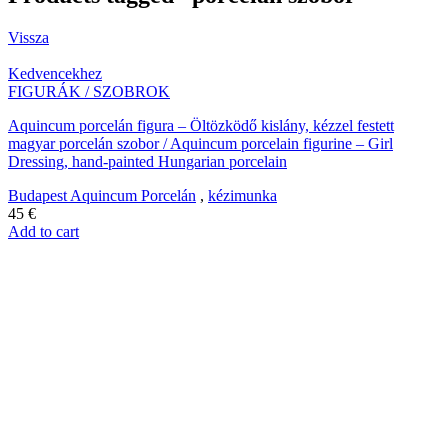
Vissza
Kedvencekhez
FIGURÁK / SZOBROK
Aquincum porcelán figura – Öltözködő kislány, kézzel festett
magyar porcelán szobor / Aquincum porcelain figurine – Girl
Dressing, hand-painted Hungarian porcelain
Budapest Aquincum Porcelán
,
kézimunka
45
€
Add to cart