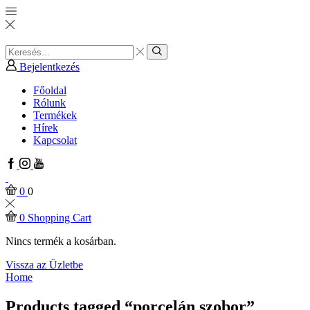
Search
input
Search
Bejelentkezés
Főoldal
Rólunk
Termékek
Hírek
Kapcsolat
Facebook
Instagram
Youtube
0
0
0
Shopping Cart
Nincs termék a kosárban.
Vissza az Üzletbe
Home
Products tagged “porcelán szobor”