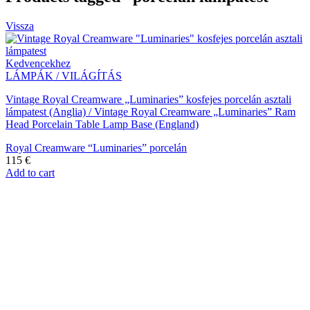
Vissza
Kedvencekhez
LÁMPÁK / VILÁGÍTÁS
Vintage Royal Creamware „Luminaries” kosfejes porcelán asztali
lámpatest (Anglia) / Vintage Royal Creamware „Luminaries” Ram
Head Porcelain Table Lamp Base (England)
Royal Creamware “Luminaries” porcelán
115
€
Add to cart