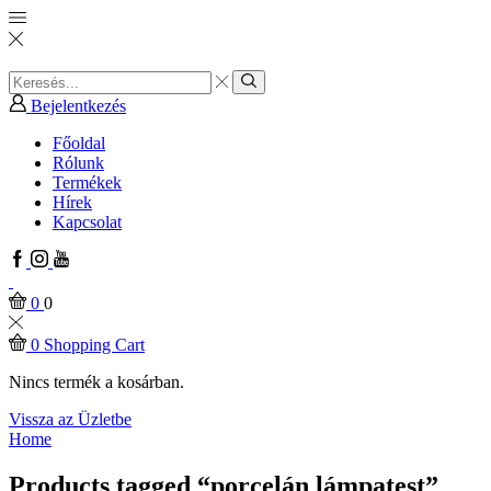
Search
input
Search
Bejelentkezés
Főoldal
Rólunk
Termékek
Hírek
Kapcsolat
Facebook
Instagram
Youtube
0
0
0
Shopping Cart
Nincs termék a kosárban.
Vissza az Üzletbe
Home
Products tagged “porcelán lámpatest”