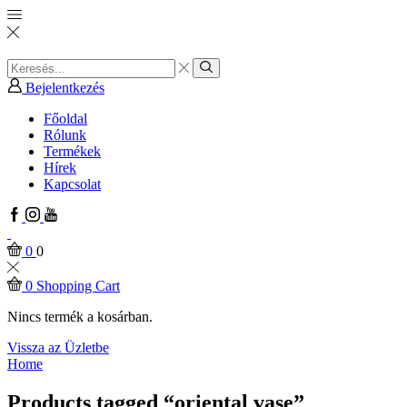
Search
input
Search
Bejelentkezés
Főoldal
Rólunk
Termékek
Hírek
Kapcsolat
Facebook
Instagram
Youtube
0
0
0
Shopping Cart
Nincs termék a kosárban.
Vissza az Üzletbe
Home
Products tagged “oriental vase”