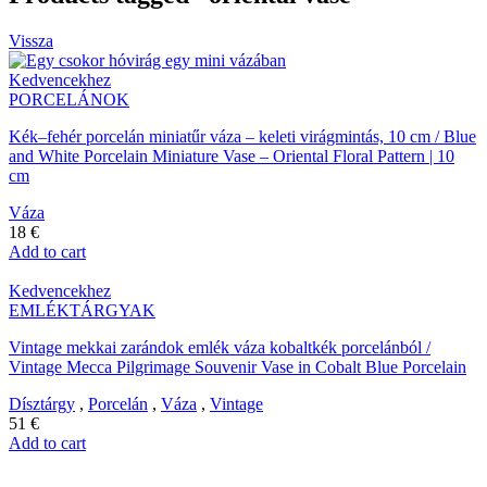
Vissza
Kedvencekhez
PORCELÁNOK
Kék–fehér porcelán miniatűr váza – keleti virágmintás, 10 cm / Blue
and White Porcelain Miniature Vase – Oriental Floral Pattern | 10
cm
Váza
18
€
Add to cart
Kedvencekhez
EMLÉKTÁRGYAK
Vintage mekkai zarándok emlék váza kobaltkék porcelánból /
Vintage Mecca Pilgrimage Souvenir Vase in Cobalt Blue Porcelain
Dísztárgy
,
Porcelán
,
Váza
,
Vintage
51
€
Add to cart