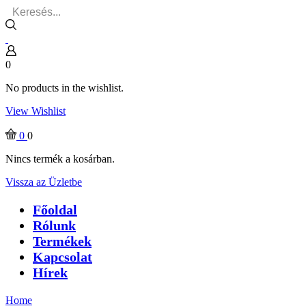
Search
input
0
No products in the wishlist.
View Wishlist
0
0
Nincs termék a kosárban.
Vissza az Üzletbe
Főoldal
Rólunk
Termékek
Kapcsolat
Hírek
Home