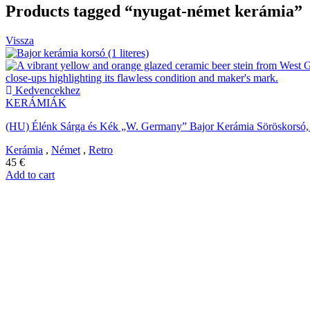
Products tagged “nyugat-német kerámia”
Vissza
Kedvencekhez
KERÁMIÁK
(HU) Élénk Sárga és Kék „W. Germany” Bajor Kerámia Söröskorsó, 1
Kerámia
,
Német
,
Retro
45
€
Add to cart