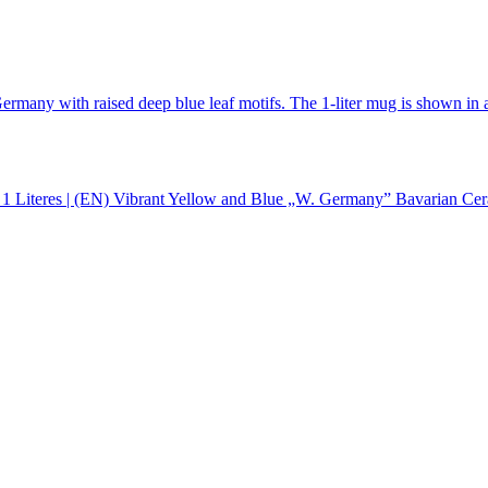
 Literes | (EN) Vibrant Yellow and Blue „W. Germany” Bavarian Ceram