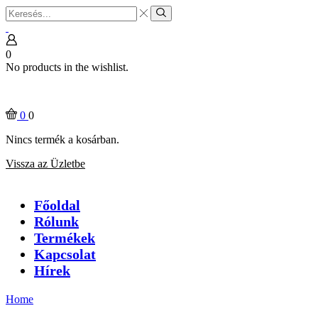
Search
input
Search
0
No products in the wishlist.
0
0
Nincs termék a kosárban.
Vissza az Üzletbe
Főoldal
Rólunk
Termékek
Kapcsolat
Hírek
Home