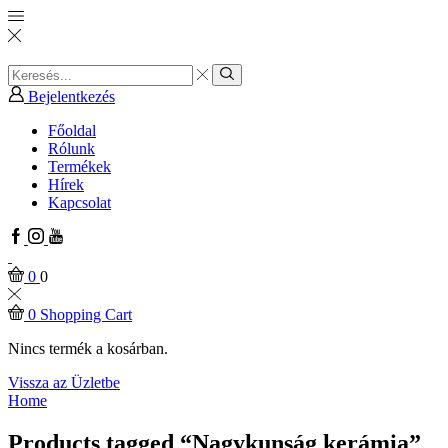
Search
input
Search
Bejelentkezés
Főoldal
Rólunk
Termékek
Hírek
Kapcsolat
Facebook
Instagram
Youtube
0
0
0
Shopping Cart
Nincs termék a kosárban.
Vissza az Üzletbe
Home
Products tagged “Nagykunság kerámia”