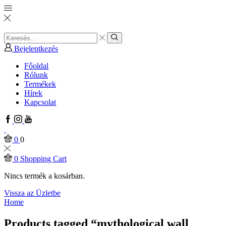
Search
input
Search
Bejelentkezés
Főoldal
Rólunk
Termékek
Hírek
Kapcsolat
Facebook
Instagram
Youtube
0
0
0
Shopping Cart
Nincs termék a kosárban.
Vissza az Üzletbe
Home
Products tagged “mythological wall