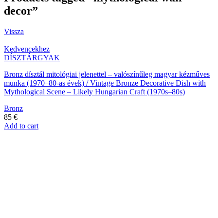
decor”
Vissza
Kedvencekhez
DÍSZTÁRGYAK
Bronz dísztál mitológiai jelenettel – valószínűleg magyar kézműves
munka (1970–80-as évek) / Vintage Bronze Decorative Dish with
Mythological Scene – Likely Hungarian Craft (1970s–80s)
Bronz
85
€
Add to cart