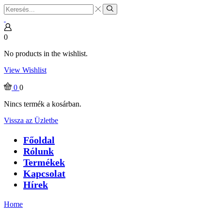
Search
input
Search
0
No products in the wishlist.
View Wishlist
0
0
Nincs termék a kosárban.
Vissza az Üzletbe
Főoldal
Rólunk
Termékek
Kapcsolat
Hírek
Home