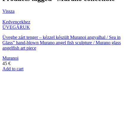
Vissza
Kedvencekhez
ÜVEGÁRUK
Üvegbe zárt tenger – kézzel készült Muranoi angyalhal / Sea in
Glass” hand-blown Murano angel fish sculpture / Murano glass
angelfish art piece
Muranoi
45
€
Add to cart