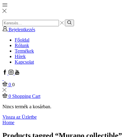
Search
input
Search
Bejelentkezés
Főoldal
Rólunk
Termékek
Hírek
Kapcsolat
Facebook
Instagram
Youtube
0
0
0
Shopping Cart
Nincs termék a kosárban.
Vissza az Üzletbe
Home
Products tagged “Murano collectible”