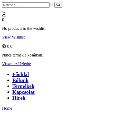
Search
input
Search
0
No products in the wishlist.
View Wishlist
0
0
Nincs termék a kosárban.
Vissza az Üzletbe
Főoldal
Rólunk
Termékek
Kapcsolat
Hírek
Home