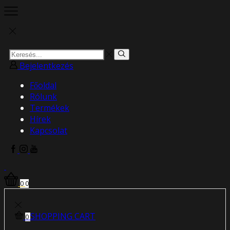
Search
Search
input
Bejelentkezés
Főoldal
Rólunk
Termékek
Hírek
Kapcsolat
Facebook
Instagram
Youtube
0
0
SHOPPING CART
0