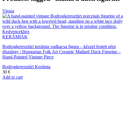
Vissza
Kedvencekhez
KERÁMIÁK
Bodrogkeresztúri kerámia vadkacsa figura – kézzel festett népi
dísztárgy / Hungarian Folk Art Ceramic Mallard Duck Figurine –
Hand-Painted Vintage Piece
Bodrogkeresztúri Kerámia
30
€
Add to cart