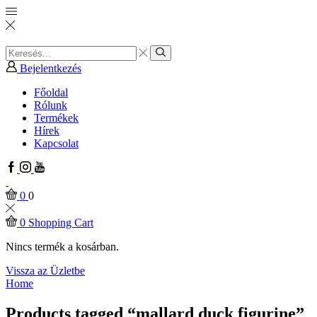
Search
input
Search
Bejelentkezés
Főoldal
Rólunk
Termékek
Hírek
Kapcsolat
Facebook
Instagram
Youtube
0
0
0
Shopping Cart
Nincs termék a kosárban.
Vissza az Üzletbe
Home
Products tagged “mallard duck figurine”