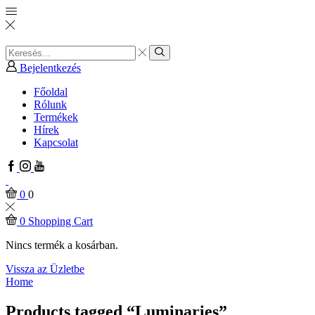
Search
input
Search
Bejelentkezés
Főoldal
Rólunk
Termékek
Hírek
Kapcsolat
Facebook
Instagram
Youtube
0
0
0
Shopping Cart
Nincs termék a kosárban.
Vissza az Üzletbe
Home
Products tagged “Luminaries”