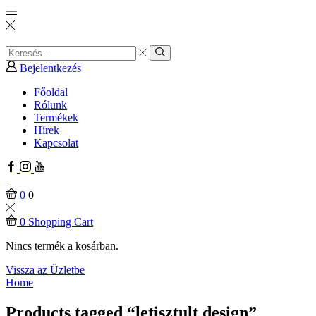
Search
input
Search
Bejelentkezés
Főoldal
Rólunk
Termékek
Hírek
Kapcsolat
Facebook
Instagram
Youtube
0
0
0
Shopping Cart
Nincs termék a kosárban.
Vissza az Üzletbe
Home
Products tagged “letisztult design”