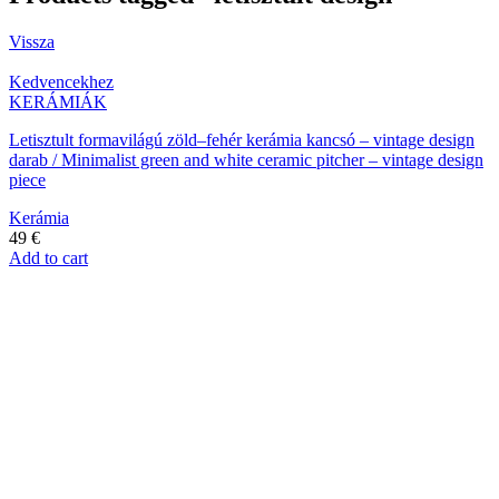
Vissza
Kedvencekhez
KERÁMIÁK
Letisztult formavilágú zöld–fehér kerámia kancsó – vintage design
darab / Minimalist green and white ceramic pitcher – vintage design
piece
Kerámia
49
€
Add to cart