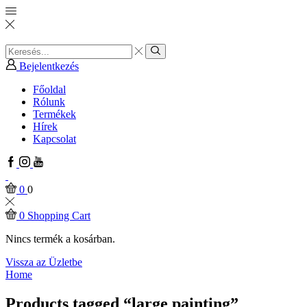
Search
input
Search
Bejelentkezés
Főoldal
Rólunk
Termékek
Hírek
Kapcsolat
Facebook
Instagram
Youtube
0
0
0
Shopping Cart
Nincs termék a kosárban.
Vissza az Üzletbe
Home
Products tagged “large painting”