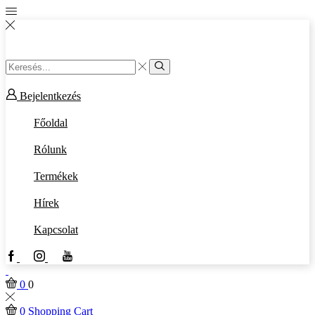
Search
input
Search
Bejelentkezés
Főoldal
Rólunk
Termékek
Hírek
Kapcsolat
Facebook
Instagram
Youtube
0
0
0
Shopping Cart