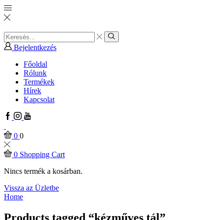
Search
input
Search
Bejelentkezés
Főoldal
Rólunk
Termékek
Hírek
Kapcsolat
Facebook
Instagram
Youtube
0
0
0
Shopping Cart
Nincs termék a kosárban.
Vissza az Üzletbe
Home
Products tagged “kézműves tál”