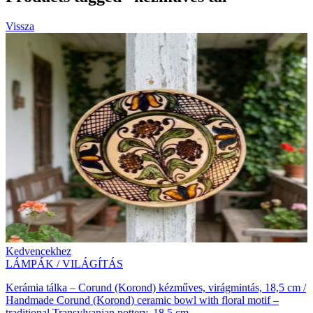
Vissza
Kedvencekhez
LÁMPÁK / VILÁGÍTÁS
Kerámia tálka – Corund (Korond) kézműves, virágmintás, 18,5 cm /
Handmade Corund (Korond) ceramic bowl with floral motif –
traditional Transylvanian pottery, 18.5 cm