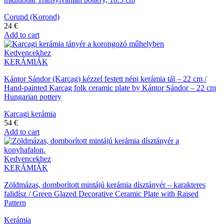
Corund (Korond)
24
€
Add to cart
Kedvencekhez
KERÁMIÁK
Kántor Sándor (Karcag) kézzel festett népi kerámia tál – 22 cm /
Hand-painted Karcag folk ceramic plate by Kántor Sándor – 22 cm
Hungarian pottery
Karcagi kerámia
54
€
Add to cart
Kedvencekhez
KERÁMIÁK
Zöldmázas, domborított mintájú kerámia dísztányér – karakteres
falidísz / Green Glazed Decorative Ceramic Plate with Raised
Pattern
Kerámia