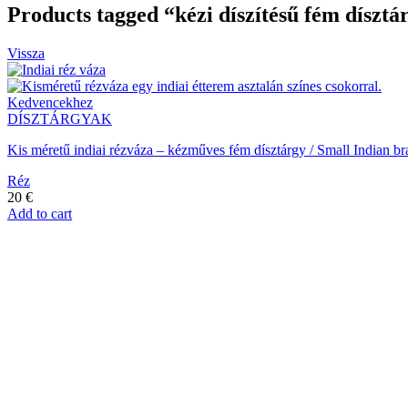
Products tagged “kézi díszítésű fém dísztá
Vissza
Kedvencekhez
DÍSZTÁRGYAK
Kis méretű indiai rézváza – kézműves fém dísztárgy / Small Indian br
Réz
20
€
Add to cart