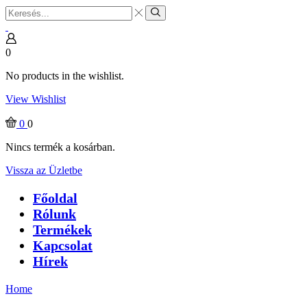
Search
input
Search
0
No products in the wishlist.
View Wishlist
0
0
Nincs termék a kosárban.
Vissza az Üzletbe
Főoldal
Rólunk
Termékek
Kapcsolat
Hírek
Home