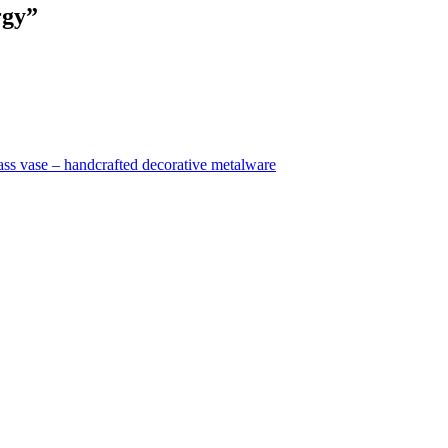
rgy”
ass vase – handcrafted decorative metalware