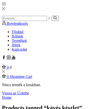
Search
input
Search
Bejelentkezés
Főoldal
Rólunk
Termékek
Hírek
Kapcsolat
Facebook
Instagram
Youtube
0
0
0
Shopping Cart
Nincs termék a kosárban.
Vissza az Üzletbe
Home
Products tagged “kávés készlet”