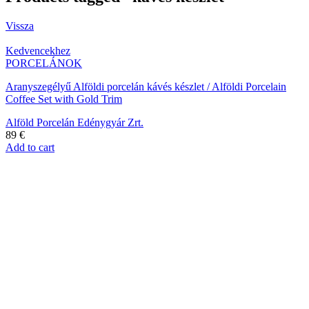
Vissza
Kedvencekhez
PORCELÁNOK
Aranyszegélyű Alföldi porcelán kávés készlet / Alföldi Porcelain
Coffee Set with Gold Trim
Alföld Porcelán Edénygyár Zrt.
89
€
Add to cart