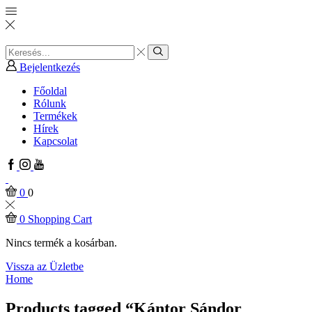
Search
input
Search
Bejelentkezés
Főoldal
Rólunk
Termékek
Hírek
Kapcsolat
Facebook
Instagram
Youtube
0
0
0
Shopping Cart
Nincs termék a kosárban.
Vissza az Üzletbe
Home
Products tagged “Kántor Sándor