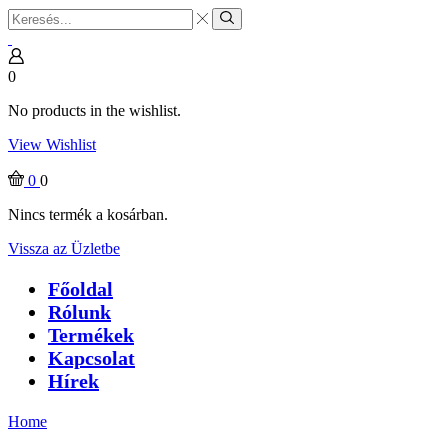
Search
input
Search
0
No products in the wishlist.
View Wishlist
0
0
Nincs termék a kosárban.
Vissza az Üzletbe
Főoldal
Rólunk
Termékek
Kapcsolat
Hírek
Home