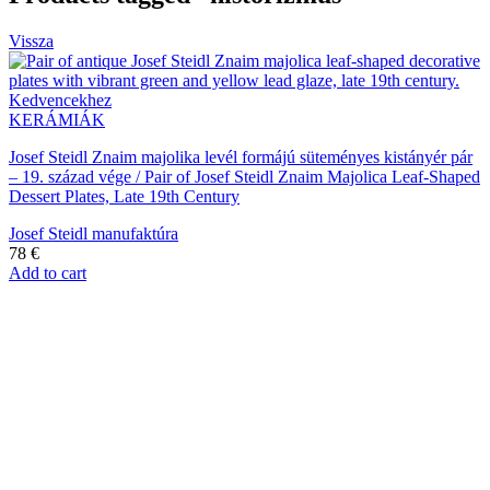
Vissza
Kedvencekhez
KERÁMIÁK
Josef Steidl Znaim majolika levél formájú süteményes kistányér pár
– 19. század vége / Pair of Josef Steidl Znaim Majolica Leaf-Shaped
Dessert Plates, Late 19th Century
Josef Steidl manufaktúra
78
€
Add to cart