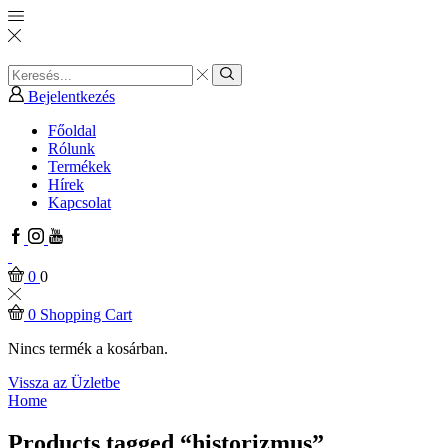
Search
input
Search
Bejelentkezés
Főoldal
Rólunk
Termékek
Hírek
Kapcsolat
Facebook
Instagram
Youtube
0
0
0
Shopping Cart
Nincs termék a kosárban.
Vissza az Üzletbe
Home
Products tagged “historizmus”