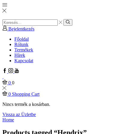
Search
input
Search
Bejelentkezés
Főoldal
Rólunk
Termékek
Hírek
Kapcsolat
Facebook
Instagram
Youtube
0
0
0
Shopping Cart
Nincs termék a kosárban.
Vissza az Üzletbe
Home
Products tagged “Hendrix”