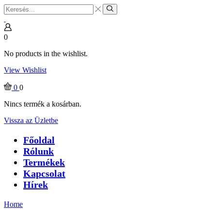
Search
input
Search
0
No products in the wishlist.
View Wishlist
0
0
Nincs termék a kosárban.
Vissza az Üzletbe
Főoldal
Rólunk
Termékek
Kapcsolat
Hírek
Home