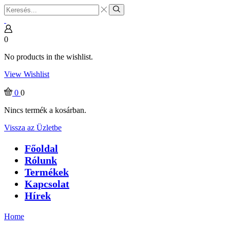
Search
input
Search
0
No products in the wishlist.
View Wishlist
0
0
Nincs termék a kosárban.
Vissza az Üzletbe
Főoldal
Rólunk
Termékek
Kapcsolat
Hírek
Home