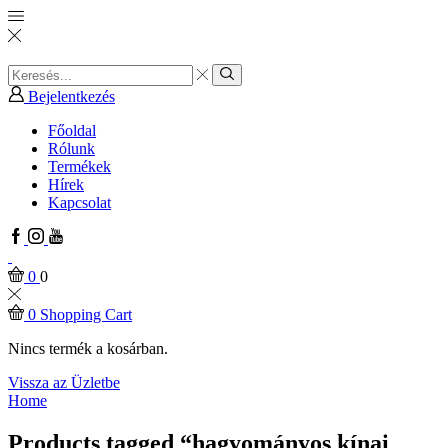
Search
input
Search
Bejelentkezés
Főoldal
Rólunk
Termékek
Hírek
Kapcsolat
Facebook
Instagram
Youtube
0
0
0
Shopping Cart
Nincs termék a kosárban.
Vissza az Üzletbe
Home
Products tagged “hagyományos kínai