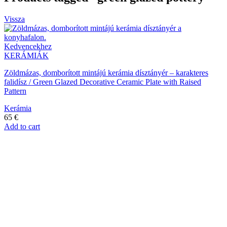
Vissza
Kedvencekhez
KERÁMIÁK
Zöldmázas, domborított mintájú kerámia dísztányér – karakteres
falidísz / Green Glazed Decorative Ceramic Plate with Raised
Pattern
Kerámia
65
€
Add to cart