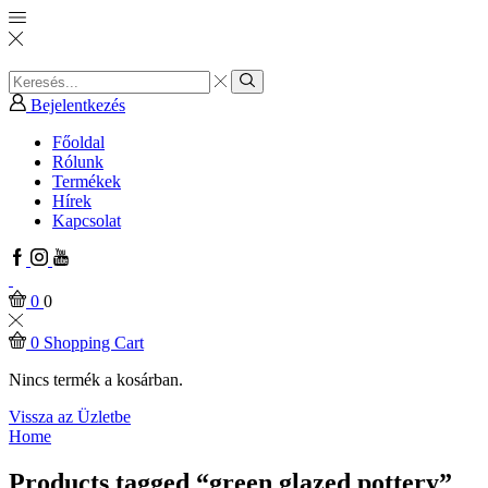
Search
input
Search
Bejelentkezés
Főoldal
Rólunk
Termékek
Hírek
Kapcsolat
Facebook
Instagram
Youtube
0
0
0
Shopping Cart
Nincs termék a kosárban.
Vissza az Üzletbe
Home
Products tagged “green glazed pottery”