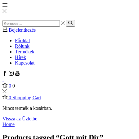
Search
input
Search
Bejelentkezés
Főoldal
Rólunk
Termékek
Hírek
Kapcsolat
Facebook
Instagram
Youtube
0
0
0
Shopping Cart
Nincs termék a kosárban.
Vissza az Üzletbe
Home
Products tagged “Gott mit Dir”