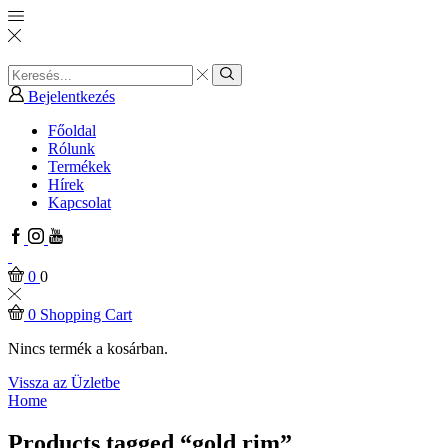
Search
input
Search
Bejelentkezés
Főoldal
Rólunk
Termékek
Hírek
Kapcsolat
Facebook
Instagram
Youtube
0
0
0
Shopping Cart
Nincs termék a kosárban.
Vissza az Üzletbe
Home
Products tagged “gold rim”