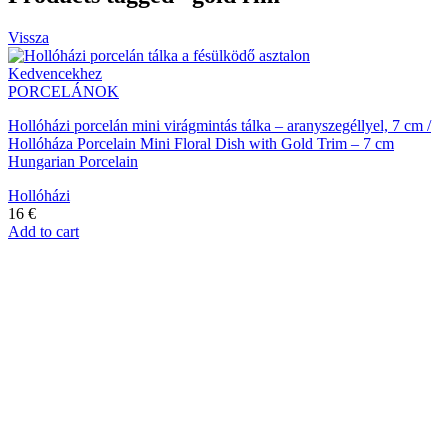
Vissza
Kedvencekhez
PORCELÁNOK
Hollóházi porcelán mini virágmintás tálka – aranyszegéllyel, 7 cm /
Hollóháza Porcelain Mini Floral Dish with Gold Trim – 7 cm
Hungarian Porcelain
Hollóházi
16
€
Add to cart