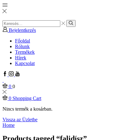
Search
input
Search
Bejelentkezés
Főoldal
Rólunk
Termékek
Hírek
Kapcsolat
Facebook
Instagram
Youtube
0
0
0
Shopping Cart
Nincs termék a kosárban.
Vissza az Üzletbe
Home
Products tagged “falidísz”