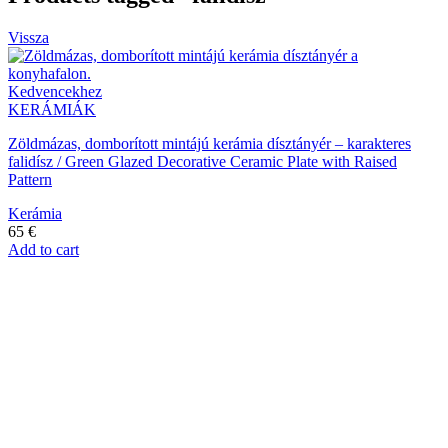
Vissza
Kedvencekhez
KERÁMIÁK
Zöldmázas, domborított mintájú kerámia dísztányér – karakteres
falidísz / Green Glazed Decorative Ceramic Plate with Raised
Pattern
Kerámia
65
€
Add to cart