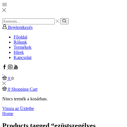
Search
input
Search
Bejelentkezés
Főoldal
Rólunk
Termékek
Hírek
Kapcsolat
Facebook
Instagram
Youtube
0
0
0
Shopping Cart
Nincs termék a kosárban.
Vissza az Üzletbe
Home
Products tagged “ezüstszegélyes