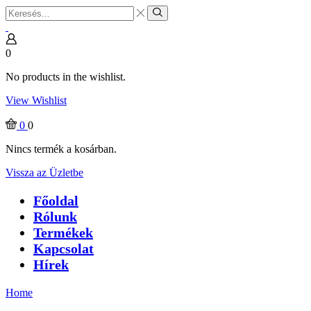
Search
input
Search
0
No products in the wishlist.
View Wishlist
0
0
Nincs termék a kosárban.
Vissza az Üzletbe
Főoldal
Rólunk
Termékek
Kapcsolat
Hírek
Home