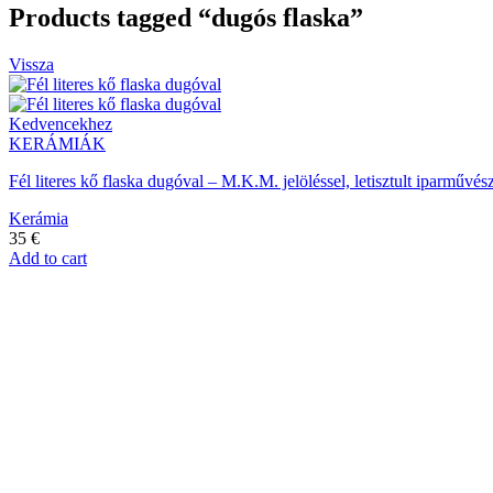
Products tagged “dugós flaska”
Vissza
Kedvencekhez
KERÁMIÁK
Fél literes kő flaska dugóval – M.K.M. jelöléssel, letisztult iparműv
Kerámia
35
€
Add to cart