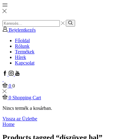
Search
input
Search
Bejelentkezés
Főoldal
Rólunk
Termékek
Hírek
Kapcsolat
Facebook
Instagram
Youtube
0
0
0
Shopping Cart
Nincs termék a kosárban.
Vissza az Üzletbe
Home
Products tagged “díszüveg hal”