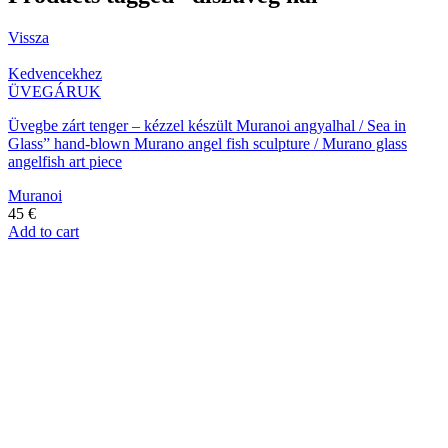
Vissza
Kedvencekhez
ÜVEGÁRUK
Üvegbe zárt tenger – kézzel készült Muranoi angyalhal / Sea in
Glass” hand-blown Murano angel fish sculpture / Murano glass
angelfish art piece
Muranoi
45
€
Add to cart