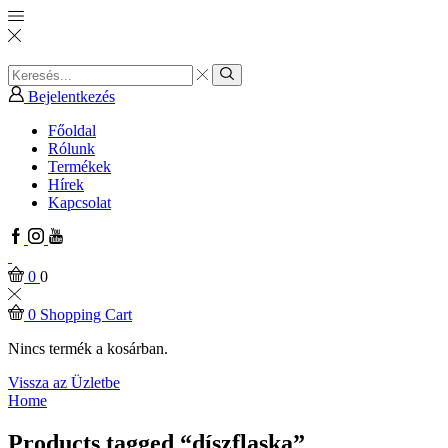
Search
input
Search
Bejelentkezés
Főoldal
Rólunk
Termékek
Hírek
Kapcsolat
Facebook
Instagram
Youtube
0
0
0
Shopping Cart
Nincs termék a kosárban.
Vissza az Üzletbe
Home
Products tagged “díszflaska”