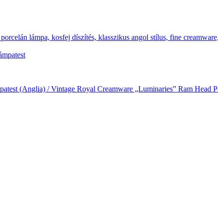
ámpatest (Anglia) / Vintage Royal Creamware „Luminaries” Ram Head 