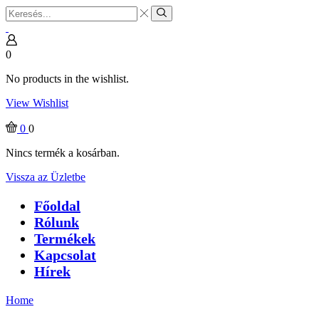
Search
input
Search
0
No products in the wishlist.
View Wishlist
0
0
Nincs termék a kosárban.
Vissza az Üzletbe
Főoldal
Rólunk
Termékek
Kapcsolat
Hírek
Home