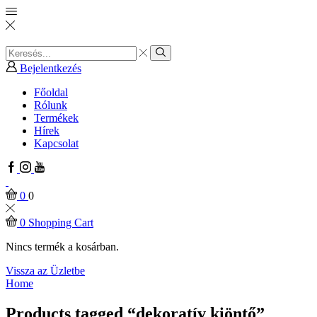
Search
input
Search
Bejelentkezés
Főoldal
Rólunk
Termékek
Hírek
Kapcsolat
Facebook
Instagram
Youtube
0
0
0
Shopping Cart
Nincs termék a kosárban.
Vissza az Üzletbe
Home
Products tagged “dekoratív kiöntő”