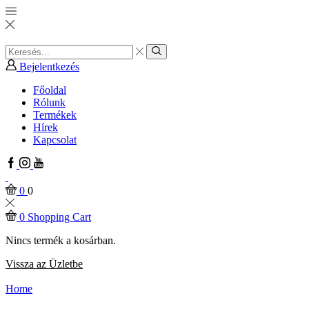
Search
input
Search
Bejelentkezés
Főoldal
Rólunk
Termékek
Hírek
Kapcsolat
Facebook
Instagram
Youtube
0
0
0
Shopping Cart
Nincs termék a kosárban.
Vissza az Üzletbe
Home