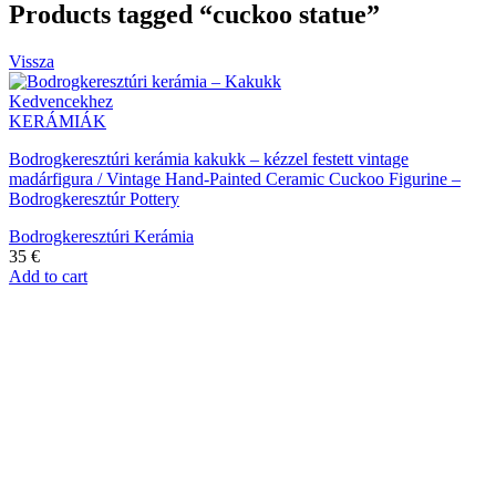
Products tagged “cuckoo statue”
Vissza
Kedvencekhez
KERÁMIÁK
Bodrogkeresztúri kerámia kakukk – kézzel festett vintage
madárfigura / Vintage Hand-Painted Ceramic Cuckoo Figurine –
Bodrogkeresztúr Pottery
Bodrogkeresztúri Kerámia
35
€
Add to cart