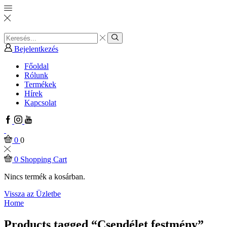
Search
input
Search
Bejelentkezés
Főoldal
Rólunk
Termékek
Hírek
Kapcsolat
Facebook
Instagram
Youtube
0
0
0
Shopping Cart
Nincs termék a kosárban.
Vissza az Üzletbe
Home
Products tagged “Csendélet festmény”