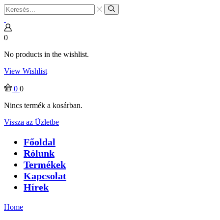
Search
input
Search
0
No products in the wishlist.
View Wishlist
0
0
Nincs termék a kosárban.
Vissza az Üzletbe
Főoldal
Rólunk
Termékek
Kapcsolat
Hírek
Home