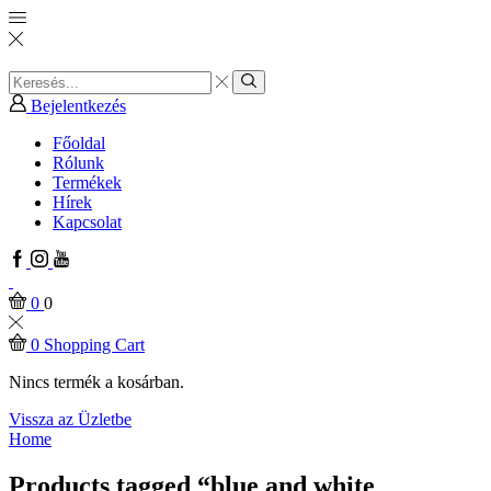
Search
input
Search
Bejelentkezés
Főoldal
Rólunk
Termékek
Hírek
Kapcsolat
Facebook
Instagram
Youtube
0
0
0
Shopping Cart
Nincs termék a kosárban.
Vissza az Üzletbe
Home
Products tagged “blue and white