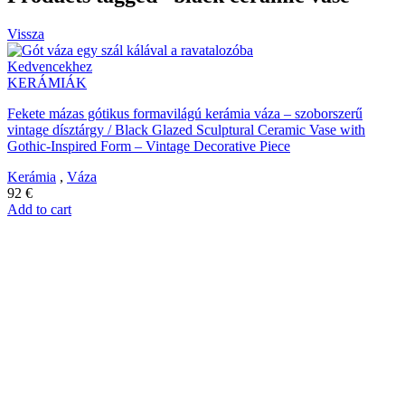
Vissza
Kedvencekhez
KERÁMIÁK
Fekete mázas gótikus formavilágú kerámia váza – szoborszerű
vintage dísztárgy / Black Glazed Sculptural Ceramic Vase with
Gothic-Inspired Form – Vintage Decorative Piece
Kerámia
,
Váza
92
€
Add to cart