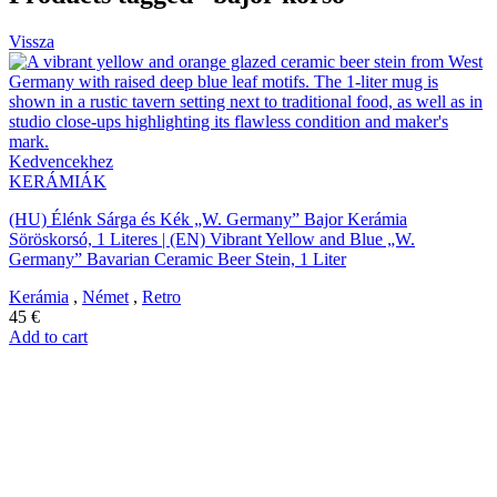
Vissza
Kedvencekhez
KERÁMIÁK
(HU) Élénk Sárga és Kék „W. Germany” Bajor Kerámia
Söröskorsó, 1 Literes | (EN) Vibrant Yellow and Blue „W.
Germany” Bavarian Ceramic Beer Stein, 1 Liter
Kerámia
,
Német
,
Retro
45
€
Add to cart