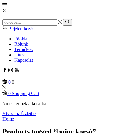
Search
input
Search
Bejelentkezés
Főoldal
Rólunk
Termékek
Hírek
Kapcsolat
Facebook
Instagram
Youtube
0
0
0
Shopping Cart
Nincs termék a kosárban.
Vissza az Üzletbe
Home
Products tagged “bajor korsó”