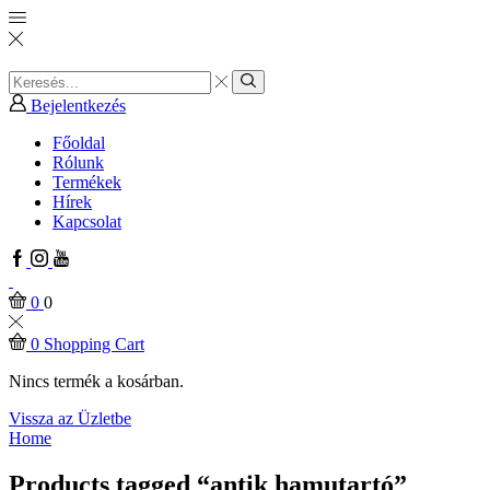
Search
input
Search
Bejelentkezés
Főoldal
Rólunk
Termékek
Hírek
Kapcsolat
Facebook
Instagram
Youtube
0
0
0
Shopping Cart
Nincs termék a kosárban.
Vissza az Üzletbe
Home
Products tagged “antik hamutartó”