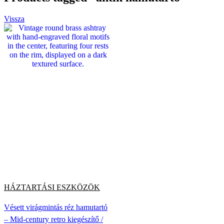
Vissza
HÁZTARTÁSI ESZKÖZÖK
Vésett virágmintás réz hamutartó
– Mid-century retro kiegészítő /